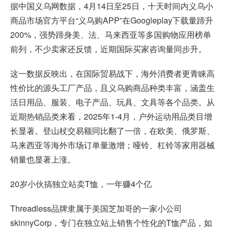
据中国义乌网数据，4月14日至25日，十天时间内义乌小
商品市场官方平台“义乌购APP”在Googleplay下载量蹄升
200%，强势蹄身美、法、马来西亚等多国购物应用榜单
前列，不少卖家还反馈，近期国际买家咨询量同步升。
这一数据反映出，在国际贸易战下，海外消费者更青睐高
性价比的源头工厂产品，且义乌购商品种类丰富，涵盖生
活日用品、服装、电子产品、玩具、文具等各个品类。从
近期热销品类来看，2025年1-4月，户外运动用品类目增
长显著。登山杖交易额同比翻了一倍，在欧美、俄罗斯、
马来西亚等海外市场订单量激增；哑铃、杠铃等家用器械
销量也显著上涨。
20岁小伙搞独立站卖T恤，一年赚4个亿
Threadless品牌隶属于美国芝加哥的一家小公司
skinnyCorp，专门在独立站上销售个性化的T恤产品，如