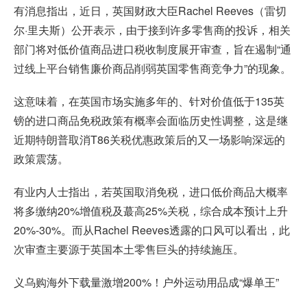
有消息指出，近日，英国财政大臣Rachel Reeves（雷切
尔·里夫斯）公开表示，由于接到许多零售商的投诉，相关
部门将对低价值商品进口税收制度展开审查，旨在遏制“通
过线上平台销售廉价商品削弱英国零售商竞争力”的现象。
这意味着，在英国市场实施多年的、针对价值低于135英
镑的进口商品免税政策有概率会面临历史性调整，这是继
近期特朗普取消T86关税优惠政策后的又一场影响深远的
政策震荡。
有业内人士指出，若英国取消免税，进口低价商品大概率
将多缴纳20%增值税及蕞高25%关税，综合成本预计上升
20%-30%。而从Rachel Reeves透露的口风可以看出，此
次审查主要源于英国本土零售巨头的持续施压。
义乌购海外下载量激增200%！户外运动用品成“爆单王”