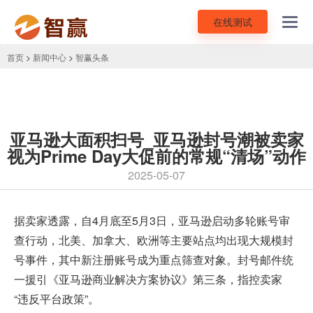
在线测试
Toggl
navig
首页
>
新闻中心
>
智赢头条
亚马逊大面积扫号_亚马逊封号潮被卖家
视为Prime Day大促前的常规“清场”动作
2025-05-07
据卖家透露，自4月底至5月3日，亚马逊启动多轮账号审
查行动，北美、加拿大、欧洲等主要站点均出现大规模封
号事件，其中
新注册账号
成为重点筛查对象。封号邮件统
一援引《亚马逊商业解决方案协议》第三条，指控卖家
“违反平台政策”。