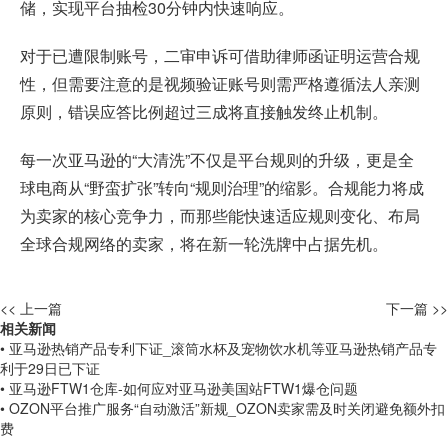
储，实现平台抽检30分钟内快速响应。
对于已遭限制账号，二审申诉可借助律师函证明运营合规
性，但需要注意的是视频验证账号则需严格遵循法人亲测
原则，错误应答比例超过三成将直接触发终止机制。
每一次亚马逊的“大清洗”不仅是平台规则的升级，更是全
球电商从“野蛮扩张”转向“规则治理”的缩影。合规能力将成
为卖家的核心竞争力，而那些能快速适应规则变化、布局
全球合规网络的卖家，将在新一轮洗牌中占据先机。
<< 上一篇
下一篇 >>
相关新闻
• 亚马逊热销产品专利下证_滚筒水杯及宠物饮水机等亚马逊热销产品专
利于29日已下证
• 亚马逊FTW1仓库-如何应对亚马逊美国站FTW1爆仓问题
• OZON平台推广服务“自动激活”新规_OZON卖家需及时关闭避免额外扣
费