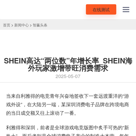
在线测试
Toggl
navig
首页
>
新闻中心
>
智赢头条
SHEIN高达“两位数”年增长率_SHEIN海
外玩家激增带旺消费需求
2025-05-07
当来自利雅得的电竞青年兴奋地签收下一套远渡重洋的“游
戏外设”，在大陆另一端，某深圳消费电子品牌在跨境电商
的当日成交额又往上滚动了一番。
利雅得和深圳，前者是全球游戏电竞版图中炙手可热的“新
热土”，而后者则是全球消费电子产业的制造大本营，每年