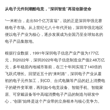
从电子元件到潮酷电竞，“深圳智造”再迎创新使命
“一米柜台，走出50个亿万富翁”，说的正是深圳华强北赛
格电子市场。从上世纪七八十年代开始，深圳华强北地区
便以电子产业为核心，逐步发展成为全国乃至全球知名的
电子产品集散地。
根据行业数据，1991年深圳电子信息产业产值为177亿
元，到2022年，深圳2022年电子信息制造业产值2.48万亿
元，多年稳居内地城市靠前，在三十年间实现了140倍的
飞跃式增长。回望近五十的“来时路”，深圳电子产业从蕞
初的电子元件加工，到CD、台式电脑等产品的赶上消费电
子的硬件变革潮，再到如今电竞设备、智能手机、智能家
居、可穿戴设备等中高端消费电子产品的制造与研发中
心，“创新”始终是这个产业带的立身根本与核心竞争力。