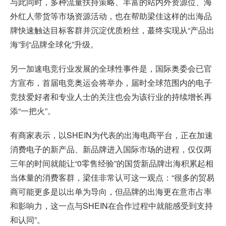
与此同时，多种流量扶持策略、丰富的站内外资源位、海
外红人带货等市场资源活动，也在帮助梁佳这样的出海品
牌快速触达目标客群并沉淀优质粉丝，蕞终实现从“产品出
海”到“品牌全球化”升级。
另一加速电竞行业发展的全球性事件是，国际奥委会已官
方宣布，首届电竞奥运会将举办，届时全球范围内的电子
竞技爱好者和专业人士的关注也会为该行业的持续增长再
添“一把火”。
有商家表示，以SHEIN为代表的出海电商平台，正在加速
消费电子的新产品、新品牌进入国际市场的进程，仅仅两
三年的时间就能让“0零售经验”的国货新品牌出海积累起相
当体量的消费客群，梁佳非常认可这一观点：“很多的贸易
商可能更多是以出单为导向，但品牌的出海更在意市占率
和影响力，这一点与SHEIN在合作过程中就能感受到支持
和认同”。