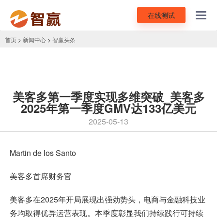
在线测试
Toggl
navig
首页
>
新闻中心
>
智赢头条
美客多第一季度实现多维突破_美客多
2025年第一季度GMV达133亿美元
2025-05-13
Martin de los Santo
美客多
首席财务官
美客多在2025年开局展现出强劲势头，电商与金融科技业
务均取得优异运营表现。本季度彰显我们持续践行可持续