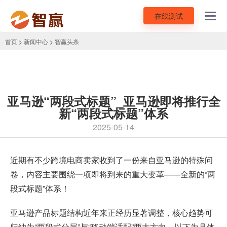
在线测试
Toggl
navig
首页
>
新闻中心
>
智赢头条
亚马逊“两段式标题”_亚马逊即将推行全
新“两段式标题”体系
2025-05-14
近期有不少
跨境电商
卖家收到了一份来自亚马逊的特殊问
卷，内容主要围绕一项即将到来的重大变革——全新的“两
段式标题”体系！
亚马逊产品标题结构近年来正经历显著调整，核心趋势可
归纳为“两段式分层”与“移动端适配”两大方向。以下为具体