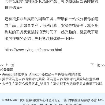
同样也能够找到很多长尾的产品，可以根据自己实际情况
进行选择~
还有很多非常实用的辅助工具，帮助你一站式分析你的意
向产品，比如查专利，毛利计算，货源寻找等等，就不用
到别的工具反复跳转浪费时间了，感兴趣的，留意我下期
出的详细的介绍，先赶紧注册体验一下吧~
https://www.zying.net/amazon.html
<< 上一篇
下一篇 >>
相关新闻
• Amazon绩效申诉_Amazon侵权如何申诉链接消除绩效
• 揭示亚马逊自养号测评的风险_亚马逊自养号测评的风险与注意事项
• 大学生在家怎么做美客多_毕业生在家边找工作边做美客多电商可以吗
© 2013- 2025 杭州智赢科技有限公司 总部地址： 杭州市拱墅区万融城1号楼1105-
1106 手机：
13575745974
QQ：
3065094296