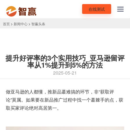
在线测试
Toggl
navig
首页
>
新闻中心
>
智赢头条
提升好评率的3个实用技巧_亚马逊留评
率从1%提升到5%的方法
2025-05-21
做亚马逊的人都懂，推新品蕞难搞的环节，非“
获取评
论
”莫属。如果要在新品推广过程中找一个蕞棘手的点，获
取买家评论绝对高居第一。