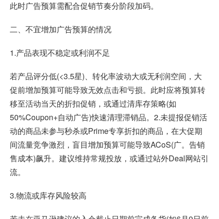
此时广告预算需配合促销节奏分阶段加码。
二、不宜增加广告预算的情况
1.产品表现不稳定或利润不足
若产品评分低(<3.5星)、转化率波动大或无利润空间，大
促前增加预算可能导致无效点击和亏损。此时应将预算转
移至活动当天的折扣促销，或通过清库存策略(如
50%Coupon+自动广告)快速清理滞销品。2.未提报促销活
动的商品未参与秒杀或Prime专享折扣的商品，在大促期
间流量竞争激烈，盲目增加预算可能导致ACoS(广。告销
售成本)飙升。建议维持常规投放，或通过站外Deal网站引
流。
3.物流或库存风险较高
若未在亚马逊建议的入仓截止日期前完成备货(如6月9日前