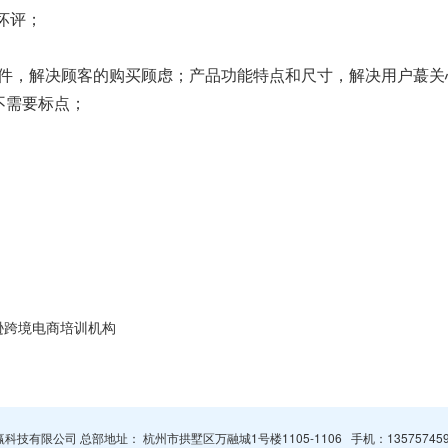
坏评；
件，解决顾客的购买顾虑；产品功能特点和尺寸，解决用户蕞关
不需要标点；
逊跨境电商培训机构
杭州智赢科技有限公司 总部地址： 杭州市拱墅区万融城1号楼1105-1106 手机：
13575745