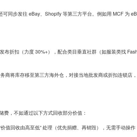
步发往 eBay、Shopify 等第三方平台。例如用 MCF 为 
ews 等平台发布折扣（力度 30%+），配合类目垂直社群（如服装类找 Fa
 服务商将库存移至第三方海外仓，对接当地批发商或折扣连锁店，价格
储费，不如通过以下方式回收部分价值：
会按 “价值回收由高至低” 处理（优先捐赠、再销毁），无需手动操