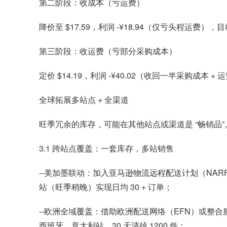
第二阶段：收成本（亏运费）
降价至 $17.59，利润 -¥18.94（仅亏头程运费
第三阶段：收运费（亏部分采购成本）
定价 $14.19，利润 -¥40.02（收回一半采购成本
全球拓展多站点 + 全渠道
旺季冗余的库存，可能在其他站点或渠道是 “畅销品
3.1 跨站点覆盖：一套库存，多站销售
--美加墨联动：加入亚马逊物流远程配送计划（NA
站（旺季稍晚）实现日均 30 + 订单；
--欧洲全域覆盖：借助欧洲配送网络（EFN）或整合服
西班牙、意大利站，30 天清掉 1200 件；