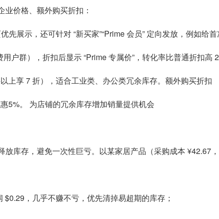
、企业价格、额外购买折扣：
页优先展示，还可针对 “新买家”“Prime 会员” 定向发放，例如给
心付费用户群），折扣后显示 “Prime 专属价”，转化率比普通折扣高 
 件以上享 7 折），适合工业类、办公类冗余库存。额外购买折扣
优惠5%。 为店铺的冗余库存增加销量提供机会
放库存，避免一次性巨亏。以某家居产品（采购成本 ¥42.67，头
后，利润 $0.29，几乎不赚不亏，优先清掉易超期的库存；