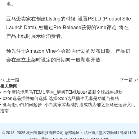
名。
亚马逊卖家在创建Listing的时候, 设置PSLD (Product Site
Launch Date), 您通过Pre-Release获得的Vine评论, 将在
产品上线时展示给消费者。
预先注册Amazon Vine不会影响计划的发布日期。产品仍
会在建立上架时设定的日期向一般顾客开放。
<< 上一篇
下一篇 >>
相关新闻
• 本年度跨境黑马TEMU平台_解析TEMU2024蕞新全球战略规划
• ozon选品插件如何选择-选择ozon选品插件无非是功能与价格
• 亚马逊小白如何起步_小白卖家零基础打造成功店铺之亚马逊运营入门
指南
© 2013- 2025 杭州智赢科技有限公司 总部地址： 杭州市拱墅区万融城1号楼1105-
1106 手机：
13575745974
QQ：
3065094296