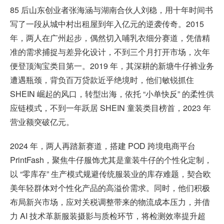
85 后山东创业者张海涵与湖南合伙人刘稳，用十年时间书
写了一段从城中村出租屋到年入亿元的逆袭传奇。2015
年，两人在广州起步，偶然切入哺乳衣细分赛道，凭借精
准的需求捕捉与差异化设计，不到三个月打开市场，次年
便登顶淘宝类目第一。2019 年，其深耕的新塘牛仔裤业务
遭遇瓶颈，背负百万贷款近乎绝境时，他们敏锐抓住
SHEIN 崛起的风口，转型出海，依托 “小单快反” 的柔性供
应链模式，不到一年跃居 SHEIN 童装类目榜首，2023 年
营业额突破亿元。
2024 年，两人再踏新赛道，搭建 POD 跨境电商平台
PrintFash，聚焦牛仔服饰尤其是童装牛仔的个性化定制，
以 “零库存” 生产模式规避传统服装业的库存难题，契合欧
美年轻群体对个性化产品的高溢价需求。同时，他们积极
布局新兴市场，应对关税调整带来的物流成本压力，并借
力 AI 技术革新服装摄影与质检环节，将检测效率提升超