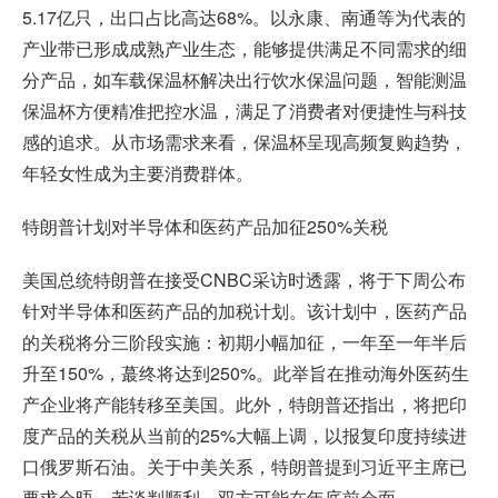
5.17亿只，出口占比高达68%。以永康、南通等为代表的
产业带已形成成熟产业生态，能够提供满足不同需求的细
分产品，如车载保温杯解决出行饮水保温问题，智能测温
保温杯方便精准把控水温，满足了消费者对便捷性与科技
感的追求。从市场需求来看，保温杯呈现高频复购趋势，
年轻女性成为主要消费群体。
特朗普计划对半导体和医药产品加征250%关税
美国总统特朗普在接受CNBC采访时透露，将于下周公布
针对半导体和医药产品的加税计划。该计划中，医药产品
的关税将分三阶段实施：初期小幅加征，一年至一年半后
升至150%，蕞终将达到250%。此举旨在推动海外医药生
产企业将产能转移至美国。此外，特朗普还指出，将把印
度产品的关税从当前的25%大幅上调，以报复印度持续进
口俄罗斯石油。关于中美关系，特朗普提到习近平主席已
要求会晤，若谈判顺利，双方可能在年底前会面。