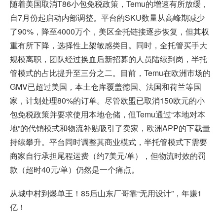
随着美国取消T86小包免税政策，Temu的增速有所放缓，
自7月份起启动内部调整。平台的SKU数量从高峰期减少
了90%，降至4000万个，美区全托链接逐步恢复，但其权
重有所下降，选择性上架敏感类目。同时，全托管买手大
规模离职，团队经过换血后新招募的人员陆续到岗，半托
管模式的占比提升至三分之二。目前，Temu在欧洲市场的
GMV已超过美国，本土仓库覆盖德国、法国和荷兰等国
家，计划处理80%的订单。尽管欧盟已取消150欧元的小
包免税政策并要求使用本地仓储，但Temu通过“本地对本
地”的代销模式和物流补贴吸引了卖家，欧洲APP的下载量
持续攀升。平台同时调整其商业模式，半托管模式下需要
商家自行承担尾程运费（约7美元/单），但物流时效的罚
款（超时40元/单）仍然是一个痛点。
从城中村到爆单王！85后山东厂哥靠“无用设计”，年赚1
亿！