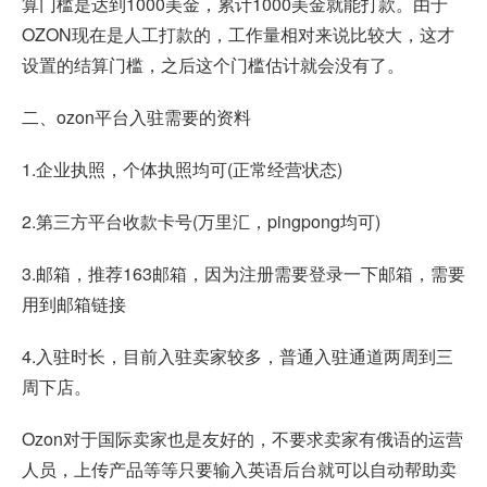
算门槛是达到1000美金，累计1000美金就能打款。由于
OZON现在是人工打款的，工作量相对来说比较大，这才
设置的结算门槛，之后这个门槛估计就会没有了。
二、ozon平台入驻需要的资料
1.企业执照，个体执照均可(正常经营状态)
2.第三方平台收款卡号(万里汇，pingpong均可)
3.邮箱，推荐163邮箱，因为注册需要登录一下邮箱，需要
用到邮箱链接
4.入驻时长，目前入驻卖家较多，普通入驻通道两周到三
周下店。
Ozon对于国际卖家也是友好的，不要求卖家有俄语的运营
人员，上传产品等等只要输入英语后台就可以自动帮助卖