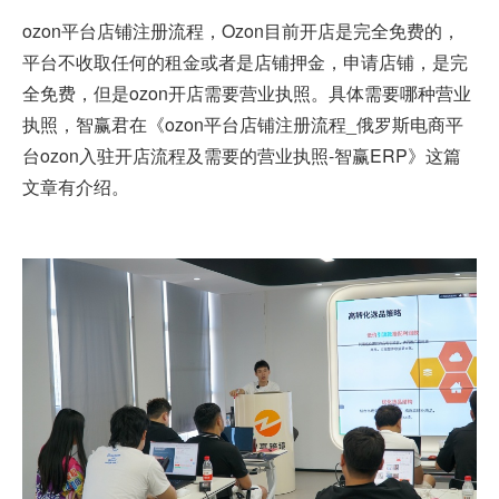
ozon平台店铺注册流程
，Ozon目前开店是完全免费的，
平台不收取任何的租金或者是店铺押金，申请店铺，是完
全免费，但是ozon开店需要营业执照。具体需要哪种营业
执照，智赢君在《ozon平台店铺注册流程_俄罗斯电商平
台ozon入驻开店流程及需要的营业执照-智赢ERP》这篇
文章有介绍。