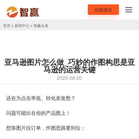
在线测试
Toggl
navig
首页
>
新闻中心
>
智赢头条
亚马逊图片怎么做_巧妙的作图构思是亚
马逊的运营关键
2025-08-20
还在为点击率低、转化差发愁？
问题可能出在你的产品图上！
想靠图片拉订单，作图思路要到位：