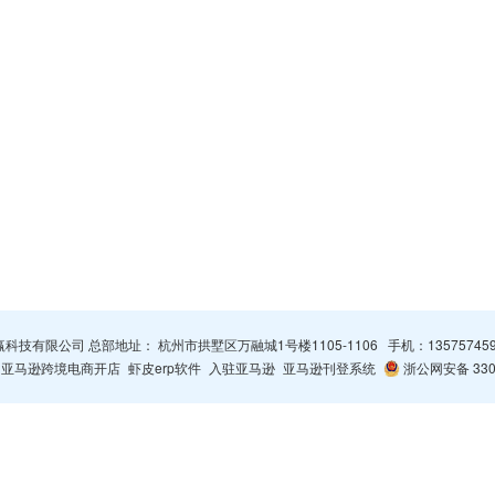
杭州智赢科技有限公司 总部地址： 杭州市拱墅区万融城1号楼1105-1106 手机：
13575745
亚马逊跨境电商开店
虾皮erp软件
入驻亚马逊
亚马逊刊登系统
浙公网安备 3301