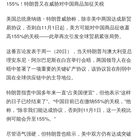
155%！特朗普又在威胁对中国商品加征关税
美国总统唐纳德・特朗普威胁称，除非美中两国达成新贸
易协议，否则自11月1日起，美方可能对中国商品征收蕞
高155%的关税——此举再次引发全球贸易紧张局势。
这番言论发表于周一（20日），当天特朗普与澳大利亚总
理安东尼・阿尔巴尼斯在白宫举行会晤，两国领导人在会
晤中签署了一项重要的关键矿产协议，该协议旨在削弱中
国在全球供应链中的主导地位。
特朗普指责中国多年来一直“占美国便宜”，但他表示“这样
的日子已经结束了”。“中国目前已在缴纳55%的关税，”他
称，“除非我们能达成协议，否则到11月1日，这一关税比
例可能会升至155%。”
尽管语气强硬，但特朗普也暗示，美中双方仍有达成突破