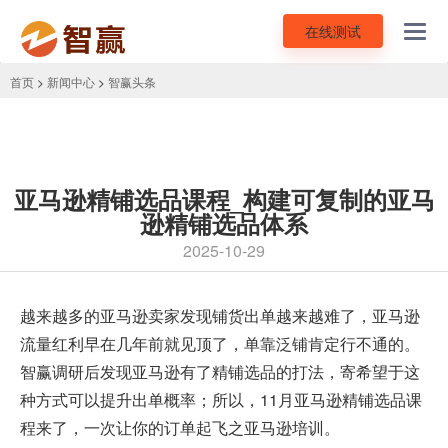
在线测试
Toggl
navig
首页
>
新闻中心
>
智赢头条
亚马逊精铺选品课程_构建可复制的亚马
逊精铺选品体系
2025-10-29
越来越多的亚马逊卖家发现铺货出单越来越难了，
亚马逊
流量
红利早在几年前就见顶了，单靠泛铺肯定行不通的。
智赢调研后发现亚马逊有了精铺选品的打法，寄希望于这
种方式可以提升出单概率；所以，11月
亚马逊精铺选品课
程
来了，一次让你的订单起飞之亚马逊培训。