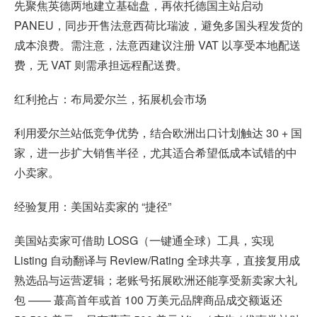
先聚焦英德两地建立基础盘，再依托德国主站启动
PANEU，同步开售法意西荷比瑞波，避免多国头程发货的
成本浪费。需注意，法意西建议注册 VAT 以享受本地配送
费，无 VAT 则需承担远程配送费。
红利抢占：布局爱尔兰，拓展机会市场
利用爱尔兰站低竞争优势，结合欧洲出口计划触达 30 + 国
家，进一步扩大销售半径，尤其适合希望低成本试错的中
小卖家。
经验复用：美国站卖家的 “捷径”
美国站卖家可借助 LOSG（一键通全球）工具，实现
Listing 自动翻译与 Review/Rating 全球共享，直接复用成
熟选品与运营逻辑；老账号拓展欧洲还能享受新卖家大礼
包 —— 蕞高首年或首 100 万美元品牌商品成交额返还