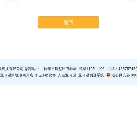
返回
杭州智赢科技有限公司 总部地址： 杭州市拱墅区万融城1号楼1105-1106 手机：
13575745
亚马逊跨境电商开店
虾皮erp软件
入驻亚马逊
亚马逊刊登系统
浙公网安备 3301