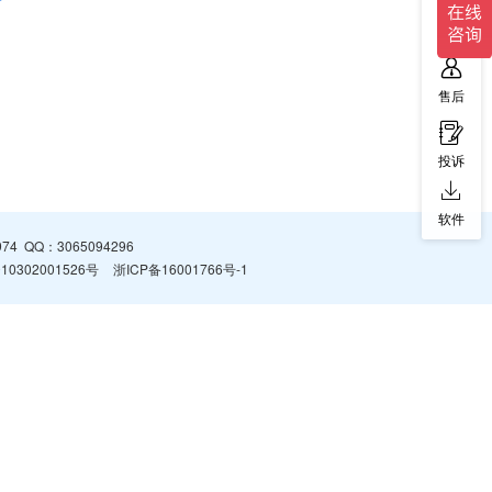
售前
售后
投诉
软件
974
QQ：
3065094296
0302001526号
浙ICP备16001766号-1