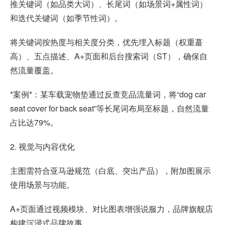
推关键词（如品类大词）、长尾词（如场景词+属性词）
和迭代关键词（如季节性词）。
将关键词按热度与相关度分类，优先埋入标题（权重蕞
高）、五点描述、A+页面和后台搜索词（ST），确保自
然流量覆盖。
*案例*：某车载宠物垫通过反查竞品流量词，将“dog car
seat cover for back seat”等长尾词布局至标题，自然流量
占比达79%。
2. 视觉与内容优化
主图需符合亚马逊规范（白底、突出产品），附加图展示
使用场景与功能。
A+页面通过视频模块、对比图表增强说服力，品牌旗舰店
构建沉浸式品牌故事。