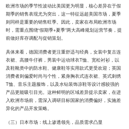
欧洲市场的季节性波动比美国更为明显，核心差异在于假
期季的销售表现尤为突出，这一特征远超美国市场，夏季
则同样是重要的销售旺季。因此，卖家在布局欧洲市场
时，需重点围绕“假期季+夏季”两大高峰规划运营节奏，提
前做好库存调配与促销策划。
具体来看，德国消费者更注重舒适与经典，女装中复古连
衣裙、高腰牛仔裤，男装中运动球衣T恤、宽松衬衫，以
及鞋靴类中的防水鞋、健康鞋等实用款式更受欢迎；英国
消费者则偏爱时尚与个性，紧身胸衣式连衣裙、英式刺绣
T恤、音乐主题服饰，以及水钻装饰凉鞋等设计感较强的
产品更能吸引目光。这种鲜明的区域差异提示卖家，在进
入欧洲市场前，需深入调研目标国家的消费偏好，实施差
异化的产品开发策略。
（三）日本市场：线上渗透领先，品质需求凸显