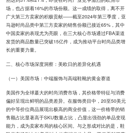
场，也占据着16%的市场份额。这一成绩的取得，离不开
广大第三方卖家的积极贡献——截至2024年第三季度，亚
马逊时尚品类中第三方卖家的销售份额已接近65%，其中
中国卖家的表现尤为亮眼，在三大核心市场通过FBA渠道
发货的商品数量已突破15亿件，成为推动平台时尚品类增
长的重要力量。
二、核心市场深度洞察：美欧日的差异化机遇
（一）美国市场：中端服饰与高端鞋靴的黄金赛道
美国作为全球蕞大的时尚消费市场，其价格带特征与消费
偏好呈现出鲜明的品类差异。在服饰类目中，20至50美元
的中等价位商品展现出极高的商业价值，这一价格带的销
售额占比显著高于SKU数量占比，凸显出强劲的单品变现
能力，成为卖家布局的核心区间。与之形成对比的是，鞋