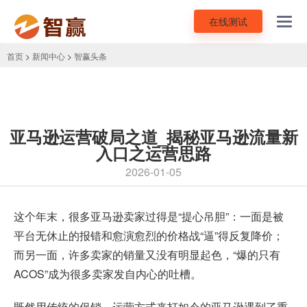
在线测试
Toggl
navig
首页
>
新闻中心
>
智赢头条
亚马逊运营破局之道_揭秘亚马逊流量新
入口之运营思路
2026-01-05
这个年末，很多亚马逊卖家过得是“提心吊胆”：一面是被
平台无休止的报错和愈演愈烈的价格战“逼”得反复降价；
而另一面，许多卖家的销量又没有明显起色，“爆的只有
ACOS”成为很多卖家发自内心的吐槽。
既然用传统的促销、运营方式来打如今的亚马逊遇到了重