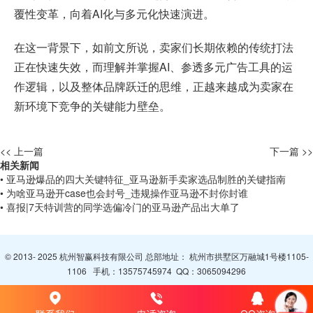
覆性变革，向着AI化与多元化快速演进。
在这一背景下，如前文所说，卖家们长期依赖的传统打法
正在快速失效，而理解并掌握AI、参透多元广告工具的运
作逻辑，以及整体品牌跃迁的思维，正越来越成为卖家在
新环境下竞争的关键能力壁垒。
<< 上一篇
下一篇 >>
相关新闻
• 亚马逊爆品的四大关键特征_亚马逊新手卖家选品制胜的关键指南
• 为啥亚马逊开case也会封号_违规操作亚马逊不封你封谁
• 喜报|7天特训营的同学选偏冷门的亚马逊产品出大单了
© 2013- 2025 杭州智赢科技有限公司 总部地址： 杭州市拱墅区万融城1号楼1105-
1106 手机：
13575745974
QQ：
3065094296