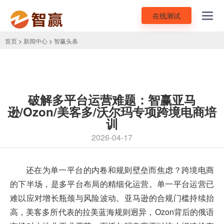
在线测试
Toggl
navig
首页
>
新闻中心
>
智赢头条
破解多平台运营难题：智赢亚马
逊/Ozon/美客多/沃尔玛专项跨境电商培
训
2026-04-17
还在为单一平台的内卷和规则壁垒而焦虑？跨境电商
的下半场，是多平台布局的精细化运营。单一平台运营已
难以应对增长瓶颈与风险波动。亚马逊的合规门槛持续抬
高，美客多所代表的拉美蓝海规则迥异，Ozon背后的俄语