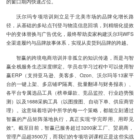
的窗口期内快速占位。
沃尔玛专项培训则立足于北美市场的品牌化增长路
径，从基础的多站点刊登与物流信息回填，到精细化提效
中的变体替换与广告优化，最终帮助卖家构建沃尔玛WFS
全渠道履约与品牌故事体系，实现从卖货到品牌的跨越。
智赢的跨境电商培训并非孤立的知识传递，而是与智
赢全栈服务生态深度绑定。学员在学习过程中可以使用智
赢ERP（支持亚马逊、美客多、Ozon、沃尔玛等13家平
台的一键上架、多店铺IP隔离、批量翻译与财务报表）、
各平台专属选品工具（榜单爆款、竞品监控、行业趋势预
测）以及1688采购工具（以图搜图、自动下单、供应商管
理）。这意味着培训中所学的每一个策略，都能立刻通过
智赢的产品矩阵落地执行，真正实现“学完即用、用即见
效”。截至目前，智赢已服务超过3200家工厂、贸易商，
管理产品超3500万，而我们的专项培训课程正是这些实战