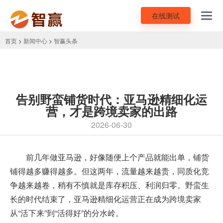
在线测试
Toggl
navig
首页
>
新闻中心
>
智赢头条
告别野蛮铺货时代：亚马逊精细化运
营，才是跨境卖家的出路
2026-06-30
前几年做亚马逊，好像随便上个产品就能出单，铺货
铺得越多赚得越多。但这两年，流量越来越贵，同质化竞
争越来越卷，稍有不慎就是库存积压、利润归零。野蛮生
长的时代结束了，
亚马逊精细化运营
正在成为跨境卖家
从“活下来”到“活得好”的分水岭。