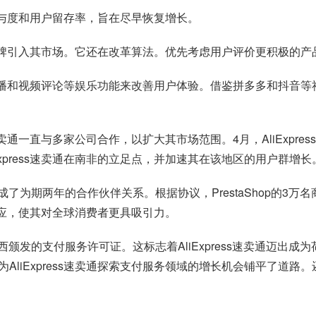
户参与度和用户留存率，旨在尽早恢复增长。
球知名品牌引入其市场。它还在改革算法。优先考虑用户评价更积极
和直播和视频评论等娱乐功能来改善用户体验。借鉴拼多多和抖音等社交
s速卖通一直与多家公司合作，以扩大其市场范围。4月，AliExp
xpress速卖通在南非的立足点，并加速其在该地区的用户群增长
达成了为期两年的合作伙伴关系。根据协议，PrestaShop的3万名
品供应，使其对全球消费者更具吸引力。
行在巴西颁发的支付服务许可证。这标志着AliExpress速卖通
iExpress速卖通探索支付服务领域的增长机会铺平了道路。还通