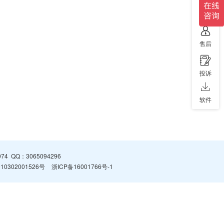
售前
售后
投诉
软件
974
QQ：
3065094296
0302001526号
浙ICP备16001766号-1