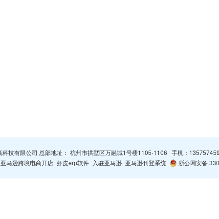
杭州智赢科技有限公司 总部地址： 杭州市拱墅区万融城1号楼1105-1106 手机：
13575745
亚马逊跨境电商开店
虾皮erp软件
入驻亚马逊
亚马逊刊登系统
浙公网安备 3301