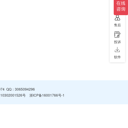
售前
售后
投诉
软件
974
QQ：
3065094296
0302001526号
浙ICP备16001766号-1