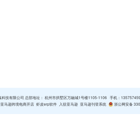
杭州智赢科技有限公司 总部地址： 杭州市拱墅区万融城1号楼1105-1106 手机：
13575745
亚马逊跨境电商开店
虾皮erp软件
入驻亚马逊
亚马逊刊登系统
浙公网安备 3301