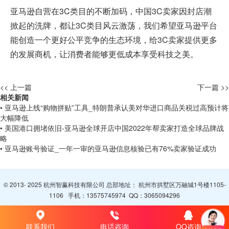
亚马逊自营在3C类目的不断加码，中国3C卖家因封店潮
掀起的洗牌，都让3C类目风云激荡，我们希望亚马逊平台
能创造一个更好公平竞争的生态环境，给3C卖家提供更多
的发展商机，让消费者能够更低成本享受科技之美。
<< 上一篇
下一篇 >>
相关新闻
• 亚马逊上线“购物拼贴”工具_特朗普承认美对华进口商品关税过高预计将
大幅降低
• 美国港口拥堵依旧-亚马逊全球开店中国2022年帮卖家打造全球品牌战
略
• 亚马逊账号验证_一年一审的亚马逊信息核验已有76%卖家验证成功
© 2013- 2025 杭州智赢科技有限公司 总部地址： 杭州市拱墅区万融城1号楼1105-
1106 手机：
13575745974
QQ：
3065094296
联系我们
电话咨询
QQ咨询