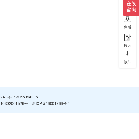
售前
售后
投诉
软件
974
QQ：
3065094296
0302001526号
浙ICP备16001766号-1