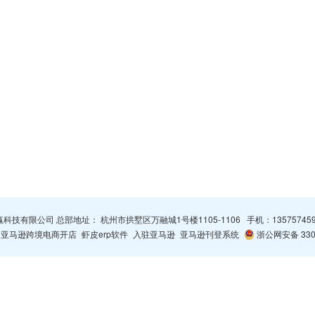
杭州智赢科技有限公司 总部地址： 杭州市拱墅区万融城1号楼1105-1106 手机：
13575745
亚马逊跨境电商开店
虾皮erp软件
入驻亚马逊
亚马逊刊登系统
浙公网安备 3301