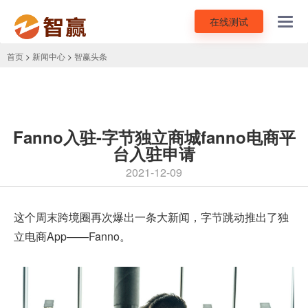
在线测试
Toggl
navig
首页
>
新闻中心
>
智赢头条
Fanno入驻-字节独立商城fanno电商平
台入驻申请
2021-12-09
这个周末跨境圈再次爆出一条大新闻，字节跳动推出了独
立电商App——
Fanno
。