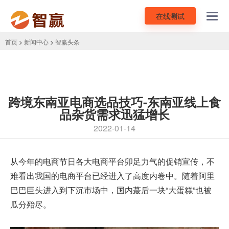
在线测试
Toggl
navig
首页
>
新闻中心
>
智赢头条
跨境东南亚电商选品技巧-东南亚线上食
品杂货需求迅猛增长
2022-01-14
从今年的电商节日各大电商平台卯足力气的促销宣传，不
难看出我国的电商平台已经进入了高度内卷中。随着阿里
巴巴巨头进入到下沉市场中，国内蕞后一块“大蛋糕”也被
瓜分殆尽。