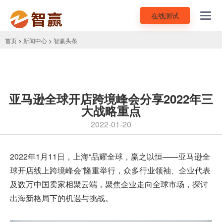
在线测试
Toggl
navig
首页
>
新闻中心
>
智赢头条
亚马逊全球开店跨境峰会分享2022年三
大战略重点
2022-01-20
2022年1月11日，上海“品耀全球，赢之以恒——
亚马逊全
球开店
线上跨境峰会”隆重举行，众多行业领袖、企业代表
及数万中国卖家相聚云端，聚焦企业走向全球市场，探讨
出海新格局下的机遇与挑战。