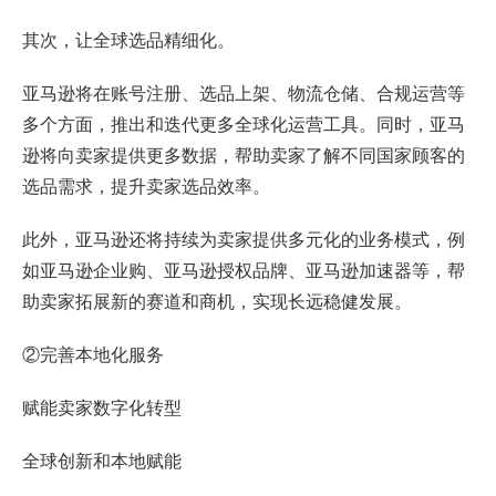
其次，让全球选品精细化。
亚马逊将在账号注册、选品上架、物流仓储、合规运营等
多个方面，推出和迭代更多全球化运营工具。同时，亚马
逊将向卖家提供更多数据，帮助卖家了解不同国家顾客的
选品需求，提升卖家选品效率。
此外，亚马逊还将持续为卖家提供多元化的业务模式，例
如亚马逊企业购、亚马逊授权品牌、亚马逊加速器等，帮
助卖家拓展新的赛道和商机，实现长远稳健发展。
②完善本地化服务
赋能卖家数字化转型
全球创新和本地赋能