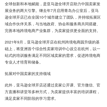
全球创新和本地赋能，是亚马逊全球开店助力中国卖家发
展业务的两大引擎。继去年7月启用青岛办公室后，亚马
逊全球开店已在全国10个城市建立了团队，并持续拓展区
域合作伙伴关系，与当地政府、协会和服务商共同搭建、
完善本地跨境电商产业集群，为卖家提供更全面的支持。
2021年9月，亚马逊全球开店在杭州跨境电商园升级的基
础上，将亚洲首个综合性卖家培训中心设立在杭州，以一
站式的培训服务满足不同区域卖家的需求，促进跨境电商
专业人才培育和储备。
拓展对中国卖家的支持领域
此外，亚马逊全球开店还通过卖家公开课、官方微信、官
方直播和讲堂等多种方式，为卖家提供丰富的培训课程，
满足卖家不同阶段的学习需求。