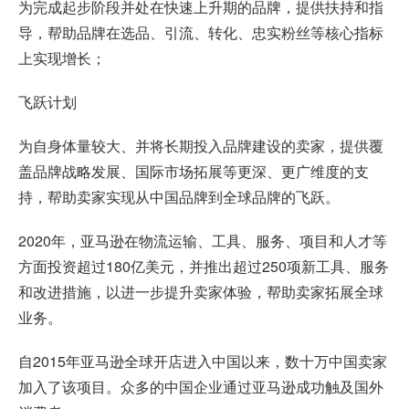
为完成起步阶段并处在快速上升期的品牌，提供扶持和指
导，帮助品牌在选品、引流、转化、忠实粉丝等核心指标
上实现增长；
飞跃计划
为自身体量较大、并将长期投入品牌建设的卖家，提供覆
盖品牌战略发展、国际市场拓展等更深、更广维度的支
持，帮助卖家实现从中国品牌到全球品牌的飞跃。
2020年，亚马逊在物流运输、工具、服务、项目和人才等
方面投资超过180亿美元，并推出超过250项新工具、服务
和改进措施，以进一步提升卖家体验，帮助卖家拓展全球
业务。
自2015年亚马逊全球开店进入中国以来，数十万中国卖家
加入了该项目。众多的中国企业通过亚马逊成功触及国外