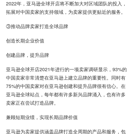
2022年，亚马逊全球开店将不断加大对区域团队的投入，
拓展对中国卖家的支持领域，为卖家提供更贴近的服务。
③推动品牌卖家打造全球品牌
创造长期企业价值
创建品牌，提升品牌
亚马逊全球开店2021年进行的一项卖家调研显示，93%的
中国卖家非常清楚在亚马逊上建立品牌的重要性。同时有
75%的中国卖家对在亚马逊创建和提升品牌很有信心。在
亚马逊全球站点，每年都有许多新兴品牌涌入，也有许多
卖家正在尝试打造品牌。
兼顾短期业绩，实现长期品牌价值
亚马逊为卖家提供涵盖品牌打造全周期的产品和服务，包