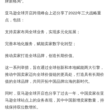
牌新格局”。
亚马逊全球开店跨境峰会上还分享了2022年三大战略重
点，包括：
支持卖家布局全球业务，实现多元化拓展；
完善本地化服务，赋能卖家数字化转型；
推动卖家打造全球品牌，创造长期价值。
这一系列举措，旨在通过全球创新和本地赋能两大引擎，
推动中国卖家迈向全球价值链的更高处，打造具有长期价
值的全球品牌，共同开拓中国品牌出海的新时代。
同时，亚马逊全球开店也分享了过去一年，中国卖家在亚
马逊全球站点上的业务表现，其中中国新增卖家数量，持
续保持双位数增长。