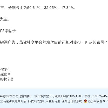
t为主。分别占比为50.61%、32.05%、17.34%。
片为主。
布了3条帖子。
，虽然社交平台的粉丝目前还相对较少，但从其布局了Facebook、Tw
P软件
家快速出单
行集中治理
杭州智赢科技有限公司 总部地址： 杭州市拱墅区万融城1号楼1105-1106 手机：
13575745
亚马逊跨境电商开店
虾皮erp软件
入驻亚马逊
亚马逊刊登系统
浙公网安备 3301