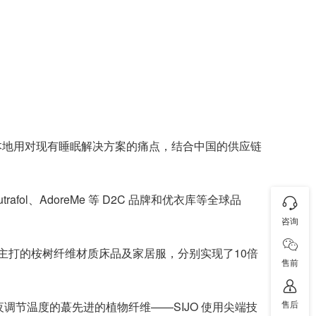
掘本地用对现有睡眠解决方案的痛点，结合中国的供应链
utrafol、AdoreMe 等 D2C 品牌和优衣库等全球品
咨询
JO 主打的桉树纤维材质床品及家居服，分别实现了10倍
售前
售后
调节温度的蕞先进的植物纤维——SIJO 使用尖端技