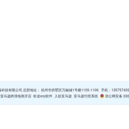
杭州智赢科技有限公司 总部地址： 杭州市拱墅区万融城1号楼1105-1106 手机：
13575745
亚马逊跨境电商开店
虾皮erp软件
入驻亚马逊
亚马逊刊登系统
浙公网安备 3301