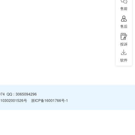
售前
售后
投诉
软件
974
QQ：
3065094296
0302001526号
浙ICP备16001766号-1