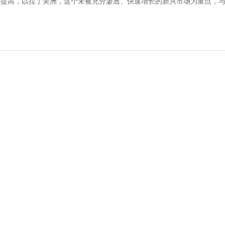
一步提高，以拉丁美洲，这个未被充分渗透、快速增长的新兴市场为重点，