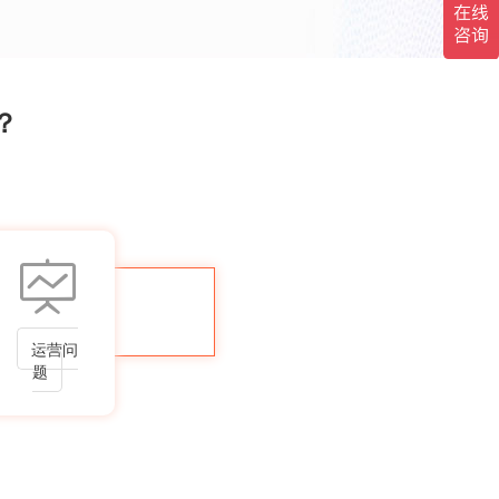
？
运营问
题