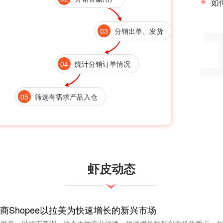
如
03
分销出单、发货
04
统计分销订单情况
05
筛选有需求产品入仓
虾皮动态
电商Shopee以拉美为快速增长的新兴市场