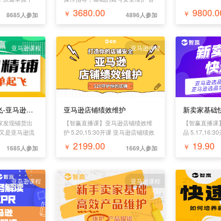
精细化选品出
赢ERP操作实操，包括采集、订
3680.00
9800.0
￥
￥
8685人参加
4896人参加
高转化，结合
单、上架 通过智赢ERP高效快速制
作产品及上架，有效出单 选品实操
思路，店铺后台常用设置，提升运
营效率
亚马逊课程
亚马逊课程
7月让你的订单起飞-亚马逊精铺课程
亚马逊店铺绩效维护
新卖家基础
家发现铺货出
【智赢直播课】亚马逊店铺绩效维
【智赢直播课
2又是亚马逊流
护 5.20,15:30开课 亚马逊店铺绩效
品 5.17,16
铺是行不通
含义、作用； 绩效构成、影响·····
养；选品的理
2199.00
19.90
￥
￥
1685人参加
1669人参加
逊有了精铺的
实操；选品的
方式可以提升
月亚马逊精铺课
订单起飞之亚
亚马逊课程
亚马逊课程