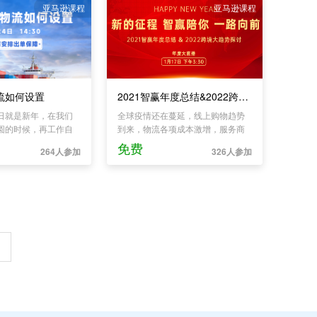
马逊，让跨境电商更简单。
亚马逊课程
亚马逊课程
流如何设置
2021智赢年度总结&2022跨境电商大趋势探讨
日就是新年，在我们
全球疫情还在蔓延，线上购物趋势
圆的时候，再工作自
到来，物流各项成本激增，服务商
，所以该怎么办？对
赢得资本青睐，半年融资规模超百
免费
264人参加
326人参加
子商务从业者卖家来
亿，行业卖家迎来一波“封号潮”，行
开启休假模式？假期
业大卖哀鸿遍野，导致千亿规模损
做，才能维持我们店
失，黑五、网一销售神话不再，一
？
切都已归于平淡。