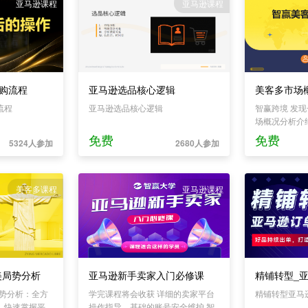
亚马逊课程
亚马逊课程
购流程
亚马逊选品核心逻辑
美客多市场
流程
亚马逊选品核心逻辑
智赢跨境 发
场概况分析介
免费
免费
5324人参加
2680人参加
美客多课程
亚马逊课程
美局势分析
亚马逊新手卖家入门必修课
局势分析：全方
学完课程将会收获 详细的卖家平台
精铺转型亚马
，快速掌握平
操作指导，基础的账号安全维护 智