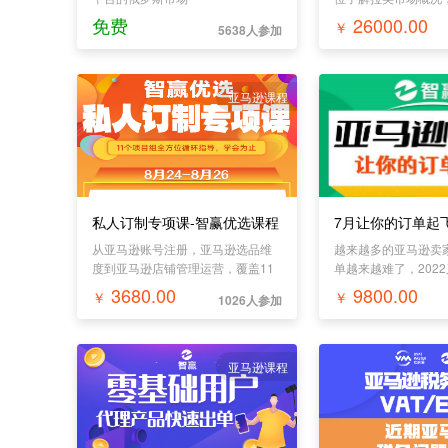
台运营逻辑，多维度
免费
26000.00
￥
5638人参加
单，广告优化策略提
工具高效采购发货。
亚马逊课程
私人订制专项课-智赢优选课程
从亚马逊账号注册，亚马逊选品维
越来越多的亚马逊卖
度到亚马逊店铺管理运营，覆盖11
单越来越难了，202
个项目组，亚马逊培训全方位循环
量红利见顶之年，泛
3680.00
9800.00
￥
￥
1026人参加
指导，智赢跨境专业导师带你玩转
了。选品调研后亚马
亚马逊就在8月24到26号。
打法，寄希望于这种
出单概率；所以，7
程来了，一次让你的
亚马逊课程
马逊培训课程。