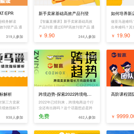
T/EPR
新手卖家基础高效产品刊登
如何培养新
逊税务解读
【智赢直播课】新手卖家基础高效
做亚马逊难吗
P高效刊登产品 通
产品刊登 通过ERP高效刊登产品 通
出单难吗？其
品
过ERP差异化刊登产品
易。而且新店
9.90
19.90
￥
￥
319人参加
244人参加
容易。 新店
点：1对新店
产品价格做好
选好。4通过
亚马逊课程
亚马逊课程
析。只要做到
快速稳定出单
标解析
跨境趋势-探索2022跨境电商新平台
高阶课程团
对第三方卖家
2022年已经到来，跨境电商这个行
旦绩效指标不
业还有出路吗？这个话题想必是跨
可能被取消销
境卖家和还未进入行业的新手小白
免费
9999.0
￥
938人参加
462人参加
都要重点思考的问题。今年对于跨
境电发展趋势是怎样的呢？欢迎进
入直播间，我们一起探讨！