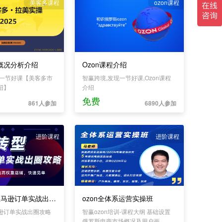
美客多课程
ozon课程
概况分析介绍
Ozon课程介绍
现一节好课【美客多市
智赢跨境,发现一节好课,Ozon课程
绍】
介绍
免费
861人参加
6890人参加
进阶课程
进阶课程
精铺转型_亚马逊订单实战出圈攻略
ozon全体系运营实操班
逊订单实战出圈攻略
智赢ozon培训-课程大纲 基础设置
俄罗斯电商市场概况及用户画