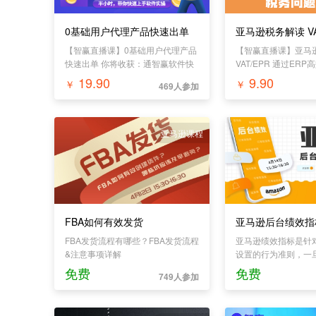
0基础用户代理产品快速出单
亚马逊税务解读 VA
【智赢直播课】0基础用户代理产品
【智赢直播课】亚马
快速出单 你将收获：通智赢软件快
VAT/EPR 通过ER
速上手；灵活运用软件代理分销；
过ERP差异化刊登产
19.90
9.90
￥
￥
469人参加
智赢产品库100万+产品；通过代理
产品快速出单
亚马逊课程
FBA如何有效发货
亚马逊后台绩效指
FBA发货流程有哪些？FBA发货流程
亚马逊绩效指标是针
&注意事项详解
设置的行为准则，一
达标，那店铺就极有
免费
免费
749人参加
售权...