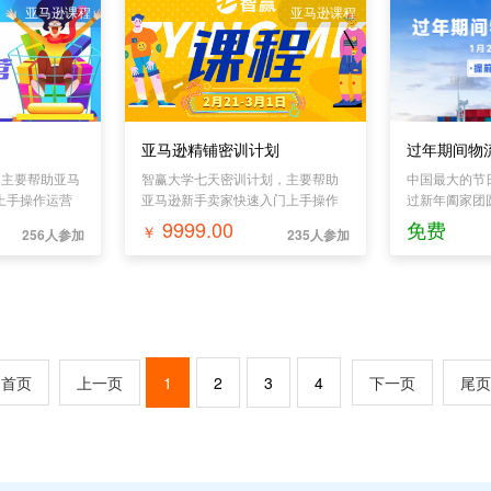
亚马逊课程
亚马逊课程
亚马逊精铺密训计划
过年期间物
，主要帮助亚马
智赢大学七天密训计划，主要帮助
中国最大的节
上手操作运营
亚马逊新手卖家快速入门上手操作
过新年阖家团
店规则深度解
运营亚马逊。 亚马逊开店规则深度
然是不现实的
9999.00
免费
￥
256人参加
235人参加
册规则，让你
解析，现场深度剖析注册规则，让
于我们跨境电
RP基础操作
你卖货快人一步。智赢ERP基础操
说，如何正确
面讲解，助你
作实操，软件功能全方面讲解，助
该做什么怎么
更简单。 原
你玩赚亚马逊，让铺货更简单。 原
的正常运营呢
实操，原创制
创、代理的产品上架实操，原创制
你快速出单。
作实操，分销产品助你快速出单。
维，左手数
亚马逊数据化选品思维，左手数
首页
上一页
1
2
3
4
下一页
尾页
思路搭建，工
据，右手工具，选品思路搭建，工
位市场需求。
具分享讲解，精准定位市场需求。