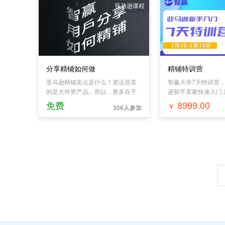
亚马逊课程
分享精铺如何做
精铺特训营
亚马逊精铺卖点是什么？老运营卖
智赢大学7天特训营
的是大件类产品。所以，更多在于
逊新手卖家快速入门
精。（也就是我们业内称之为：错
亚马逊。 亚马逊开
免费
8999.00
￥
356人参加
位竞争）新手小白卖家精铺学的是
析，现场深度剖析注
运营手法，所以更多的在于铺和测
卖货快人一步。智赢E
品。而大多数卖家只局限在新手小
实操，软件功能全方
白去做亚马逊精铺，没有考虑过老
玩赚亚马逊，让铺货
运营也做的。
创、代理的产品上架
作实操，分销产品助
亚马逊数据化选品思
据，右手工具，选品
具分享讲解，精准定