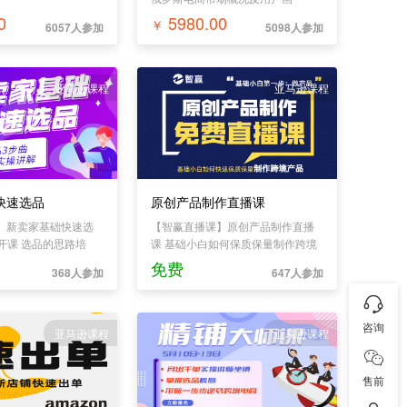
像;ozon平台介绍及规则详解;ozon
0
5980.00
￥
6057人参加
5098人参加
功能页面详情介绍;ozon店铺注册及
基础设置 店铺运营 ozon模式玩
法;ozon精细化选品;ozon精细化制
作listing;ozon店铺运营数据查看分
亚马逊课程
亚马逊课程
析 营销推广 ozon营销推广;平台推
广模式介绍;广告设置/广告数据分析;
促销设置;评论送积分玩法;其他站外
推广 综合问题 ozon订单处理;ozon
绩效问题;课程附加拓展
快速选品
原创产品制作直播课
】新卖家基础快速选
【智赢直播课】原创产品制作直播
:30开课 选品的思路培
课 基础小白如何保质保量制作跨境
论学习；选品的基础
产品
免费
368人参加
647人参加
注意事项。
咨询
亚马逊课程
亚马逊课程
售前