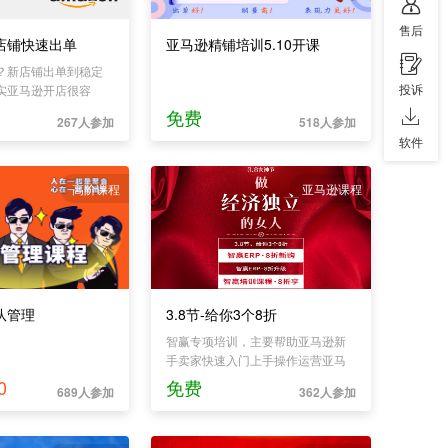
售后
店铺快速出单
亚马逊精铺培训5.10开课
？新店铺出单到稳定
投诉
实亚马逊开店很容
出单到稳定出单也很
免费
267人参加
518人参加
铺的培养只要做到四
软件
进行相关基础设置。2
调整。3产品上架类目
流量数据对店铺做好分
高阶课程
亚马逊课程
这四点，新店铺就能
。
队管理
3.8节-给你3个8折
智赢专项培训，主要帮助亚马逊新
手卖家快速入门上手操作运营亚马
逊。亚马逊开店规则深度解析，现
0
免费
689人参加
362人参加
场深度剖析注册规则，让你卖货快
人一步。智赢ERP基础操作实操，
软件功能全方面讲解，助你玩赚亚