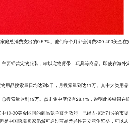
家庭总消费支出的0.52%。他们每个月都会消费300-400美
类目页面，主要经营宠物服装，辅以宠物背带、玩具等商品。即使在
里的宠物用品搜索量日均达到3千，月搜索量到达11万。其中犬类
总搜索量达到19万。点击集中度仅有28.1%，说明此关键词在
其中10-30美金区间的商品竞争蕞为激烈，已经占据近71%的
市场。但是中国跨境卖家仍然可通过商品差异性建立竞争壁垒，可以