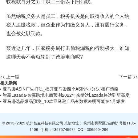
收税款百分之五十以上三倍以下的罚款。
虽然纳税义务人是员工，税务机关是向取得收入的个人纳
税人追缴税款，但企业作为扣缴义务人，没有履行义务，
也会被处以罚款。
蕞近这几年，国家税务局打击偷税漏税的行动极大，谁知
道哪天会不会就轮到了跨境电商呢?
<< 上一篇
下一篇 >>
相关新闻
• 亚马逊ASIN广告打法_揭开亚马逊四个ASIN“小分队”推广策略
• 智赢Lazada-智赢跨境电商预测2022年来赞达Lazada将达到新高度
• 亚马逊选品爆品预测_10款亚马逊产品有数据表明可能在4月爆发
© 2013- 2025 杭州智赢科技有限公司 总部地址： 杭州市拱墅区万融城1号楼1105-
1106 手机：
13575745974
QQ：
3065094296