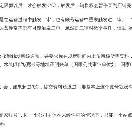
定限额以后，才会触发KYC，触发后，销售权会暂停直到店铺完
是在运营过程中触发二审，也有账号运营中重未触发过二审。二
运营异常等都有可能触发二审。虽然是二审时概率事件，但近两
邮箱会收到触发审核通知，并要求你在规定时间内上传审核所需资
、水/电/煤气/宽带等地址证明账单（国家公共事业单位如：国家
核机会，如果超过3次，提交资料还没过，那基本上这个账号就没
个卖家账号”，同一个公司主体在未经许可的情况下，只能一个站
铺。