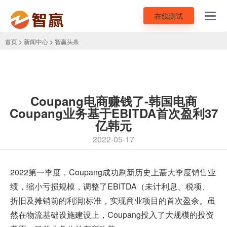
在线测试
Toggl
navig
首页
>
新闻中心
>
智赢头条
Coupang电商赚钱了-韩国电商
Coupang业务基于EBITDA首次盈利37
亿韩元
2022-05-17
2022第一季度，
Coupang
成功刷新历史上蕞大季度销售业
绩，缩小亏损规模，调整了EBITDA（未计利息、税项、
折旧及摊销前的利润)标准，实现商业项目的首次盈余。虽
然在物流基础设施建设上，Coupang投入了大规模的投资