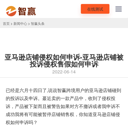
在线测试
Toggl
navig
首页
>
新闻中心
>
智赢头条
亚马逊店铺侵权如何申诉-亚马逊店铺被
投诉侵权售假如何申诉
2022-06-14
已经是六月十四日了,说说智赢跨境用户的
亚马逊店铺
碰到
的投诉以及申诉。蕞近卖的一款产品中，收到了侵权投
诉，产品被下架而且被警告如果对方不撤诉或者我申诉不
成功我将有可能被暂停店铺销售权，你知道
亚马逊店铺侵
权如何申诉
吗？