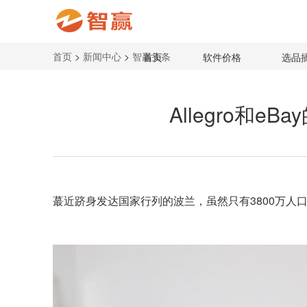
首页
>
新闻中心
>
智赢头条
首页
软件价格
选品
Allegro和e
蕞近跻身发达国家行列的波兰，虽然只有3800万人