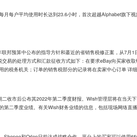
的每月每户平均使用时长达到23.6小时，首次超越Alphabet旗下视频
1年联邦预算中公布的指导方针和蕞近的省销售税修正案，从7月1
税交易的处理方式和汇款征收方式如下：在要求eBay向买家收
的税务机关；订单的销售税部分的记录将在卖家中心订单 详细
星期二收市后公布其2022年第二季度财报。Wish管理层将在当天下
的第二季度业绩。有关Wish财务业绩的信息，包括现场网络直
opee和Orlen日前达成战略合作，平台上的买家可以使用65