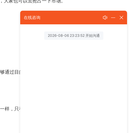
，大家也可以去抢占一下市场。
在线咨询
能够通过目的地国家/地区的海关才行的，所以这也要
不一样，只有了解清楚卖家想要什么，那么你才更有优
下一篇 >>