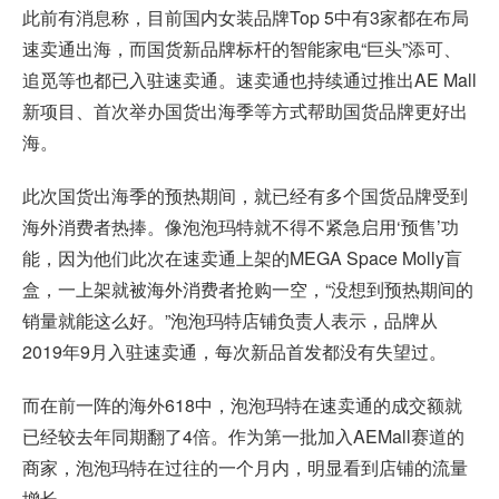
此前有消息称，目前国内女装品牌Top 5中有3家都在布局
速卖通出海，而国货新品牌标杆的智能家电“巨头”添可、
追觅等也都已入驻速卖通。速卖通也持续通过推出AE Mall
新项目、首次举办国货出海季等方式帮助国货品牌更好出
海。
此次国货出海季的预热期间，就已经有多个国货品牌受到
海外消费者热捧。像泡泡玛特就不得不紧急启用‘预售’功
能，因为他们此次在速卖通上架的MEGA Space Molly盲
盒，一上架就被海外消费者抢购一空，“没想到预热期间的
销量就能这么好。”泡泡玛特店铺负责人表示，品牌从
2019年9月入驻速卖通，每次新品首发都没有失望过。
而在前一阵的海外618中，泡泡玛特在速卖通的成交额就
已经较去年同期翻了4倍。作为第一批加入AEMall赛道的
商家，泡泡玛特在过往的一个月内，明显看到店铺的流量
增长。