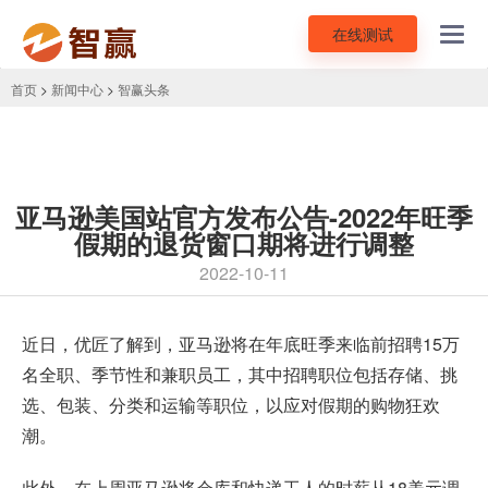
在线测试
Toggl
navig
首页
>
新闻中心
>
智赢头条
亚马逊美国站官方发布公告-2022年旺季
假期的退货窗口期将进行调整
2022-10-11
近日，优匠了解到，亚马逊将在年底旺季来临前招聘15万
名全职、季节性和兼职员工，其中招聘职位包括存储、挑
选、包装、分类和运输等职位，以应对假期的购物狂欢
潮。
此外，在上周亚马逊将仓库和快递工人的时薪从18美元调