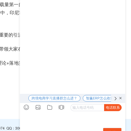
了全球下载量第一的软件，超越谷歌成为全球访问量最多的互
其中，印尼市场的月均GMV达2亿美元，预计2023年将
家重要的引流渠道。
带领大家在未知的领域蹚出一条路来。
理论+落地实操双管齐下，全面系统提升TikTok卖家的
下一篇 >>
974
QQ：
3065094296