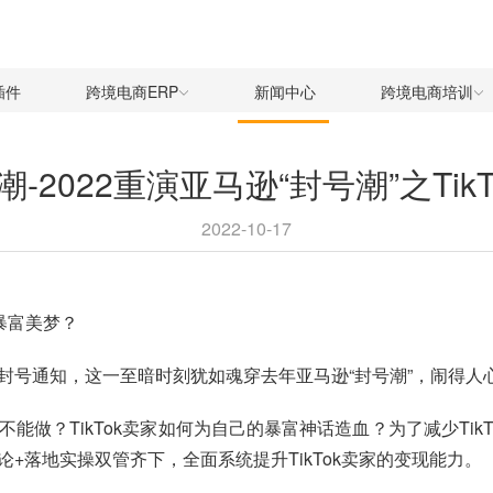
插件
跨境电商ERP
新闻中心
跨境电商培训
封号潮-2022重演亚马逊“封号潮”之Tik
2022-10-17
暴富美梦？
到了封号通知，这一至暗时刻犹如魂穿去年
亚马逊“封号潮”
，闹得人
能不能做？TikTok卖家如何为自己的暴富神话造血？为了减少Ti
k理论+落地实操双管齐下，全面系统提升TikTok卖家的变现能力。