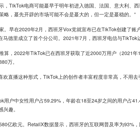
表示，TikTok电商可能蕞早于明年初进入德国、法国、意大利
策略，蕞先开辟的市场可能不会是蕞大的，但一定是蕞稳的。”
2020年2月，西班牙Vox党就宣布已在TikTok创建了账户，
k在马德里成立了首个分公司。2021年7月，西班牙电信与TikT
，2022年TikTok已在西班牙获取了近2000万用户（2021
880万。
然地喜欢直播这种形式，TikTok上的创作者丰富程度非常高，不
班牙的TikTok用户中女性用户占59.29%，年龄在18至24岁之间的用
”感兴趣。
0亿欧元。RetailX数据显示，西班牙的互联网普及率为93%