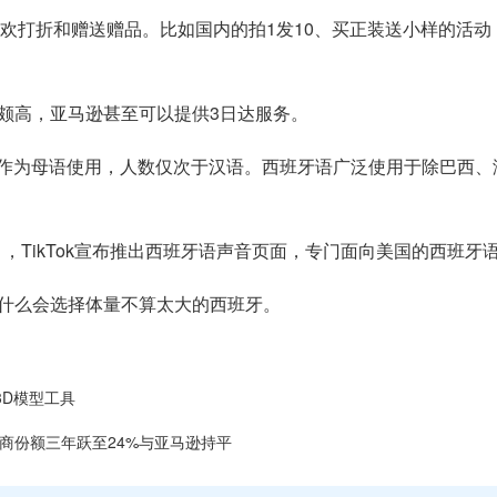
很喜欢打折和赠送赠品。比如国内的拍1发10、买正装送小样的活
颇高，亚马逊甚至可以提供3日达服务。
牙语作为母语使用，人数仅次于汉语。西班牙语广泛使用于除巴西
月，TikTok宣布推出西班牙语声音页面，专门面向美国的西班牙
，为什么会选择体量不算太大的西班牙。
建3D模型工具
境电商份额三年跃至24%与亚马逊持平