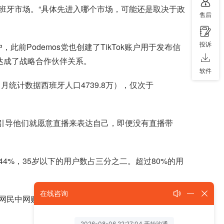
、西班牙市场。“具体先进入哪个市场，可能还是取决于政
售后
投诉
此前Podemos党也创建了TikTok账户用于发布信
ok达成了战略合作伙伴关系。
软件
年1月统计数据西班牙人口4739.8万），仅次于
用去引导他们就愿意直播来表达自己，即便没有直播带
户占41.44%，35岁以下的用户数占三分之二。超过80%的用
在线咨询
，网民中网购的比例为68%。速卖通区域总经理王韬曾