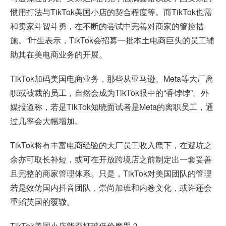
惯用打法与TikTok美国小店的契合程度等。而TikTok也需
和卖家斗智斗勇，在不断的尝试中完善对商家的管控措
施。”叶生表示，TikTok会招募一批本土电商巨头的员工辅
助其在美电商业务的开展。
TikTok加码美国电商业务，那些从亚马逊、Meta等大厂离
职或被裁的员工，自然会成为TikTok眼中的“香饽饽”。外
媒报道称，若是TikTok知晓面试者是Meta的离职员工，通
过几率会大幅增加。
TikTok将有丰富电商经验的大厂员工收入麾下，在避坑之
余亦可取长补短，或可在开放跨境店之前制定出一套妥善
且完整的商家管理体系。只是，TikTok对美国团队的管理
若是效仿国内抖音团队，崇尚加班和内卷文化，或许还会
重蹈英国的覆辙。
TikTok美国小店能否打破低价魔咒？