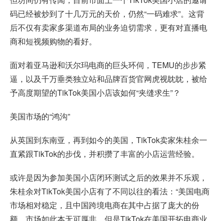
码已经被炒到了十几万元的天价，仍然“一码难求”。这背
后不仅有卖家多渠道布局的业务迫切需求，更有对直播电
商和短视频购物的看好。
面对着亚马逊和沃尔玛电商的巨头环伺，TEMU的步步紧
逼，以及千万垂类独立站和品牌百货官网虎视眈眈，被给
予高度期望的TikTok美国小店该如何“夹缝求生”？
美国市场的“鸿沟”
从英国到东南亚，再到如今的美国，TikTok卖家朱桂余一
直紧跟TikTok的步伐，并积攒了丰富的小店运营经验。
或许是因为参加美国小店闭环测试之后的效果并不乐观，
朱桂余对TikTok美国小店有了不同以往的看法：“美国电商
市场相对稳定，且中国跨境电商在其中占据了庞大的份
额，市场如此本无可厚非，但是TikTok在美国开拓电商业