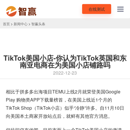
在线测试
Toggl
navig
首页
>
新闻中心
>
智赢头条
TikTok美国小店-你认为TikTok英国和东
南亚电商在为美国小店铺路吗
2022-12-23
相比于拼多多出海项目TEMU上线2月就荣登美国Google
Play 购物类APP下载量榜首，在美国上线近1个月的
TikTok Shop（TikTok小店）似乎“冷静”许多。自11月10日
向美国本土商家开放站点后，就鲜有其他官方消息。
但坊间仍有传闻，目前市面上一个TikTok美国小店的邀请