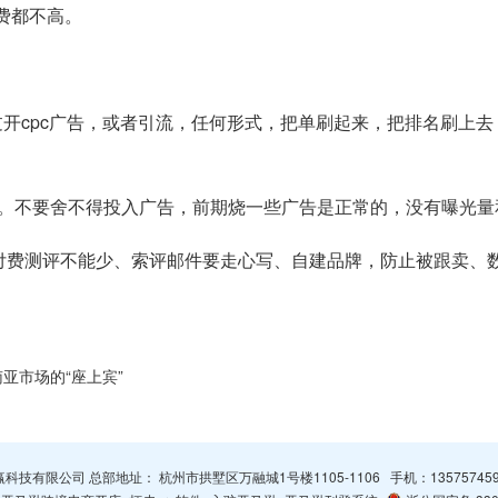
费都不高。
过开cpc广告，或者引流，任何形式，把单刷起来，把排名刷上
。不要舍不得投入广告，前期烧一些广告是正常的，没有曝光量
和付费测评不能少、索评邮件要走心写、自建品牌，防止被跟卖、
南亚市场的“座上宾”
杭州智赢科技有限公司 总部地址： 杭州市拱墅区万融城1号楼1105-1106 手机：
13575745